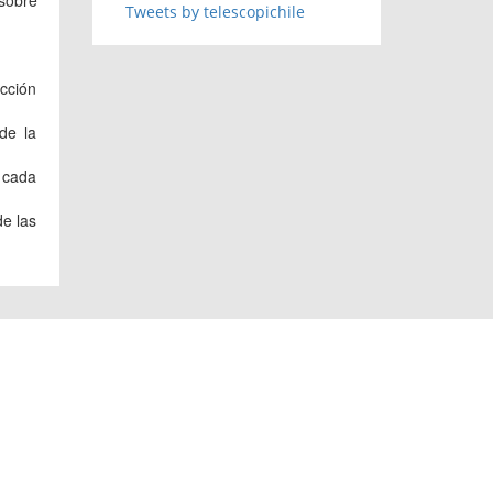
Tweets by telescopichile
ección
 de la
e cada
de las