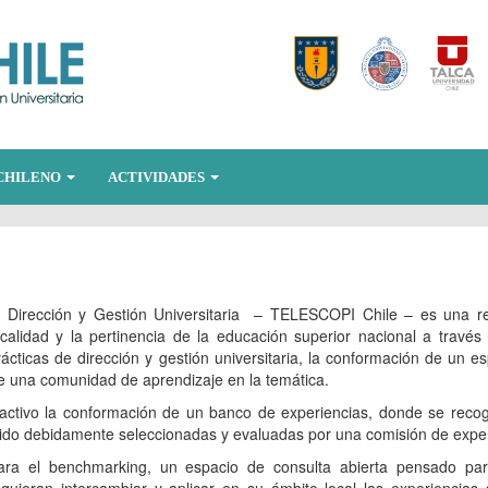
CHILENO
ACTIVIDADES
 Dirección y Gestión Universitaria – TELESCOPI Chile – es una r
calidad y la pertinencia de la educación superior nacional a través
rácticas de dirección y gestión universitaria, la conformación de un e
 de una comunidad de aprendizaje en la temática.
ctivo la conformación de un banco de experiencias, donde se recog
ido debidamente seleccionadas y evaluadas por una comisión de expe
ra el benchmarking, un espacio de consulta abierta pensado par
 quieran intercambiar y aplicar en su ámbito local las experiencias