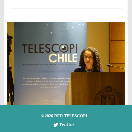
©
2026 RED TELESCOPI
Twitter